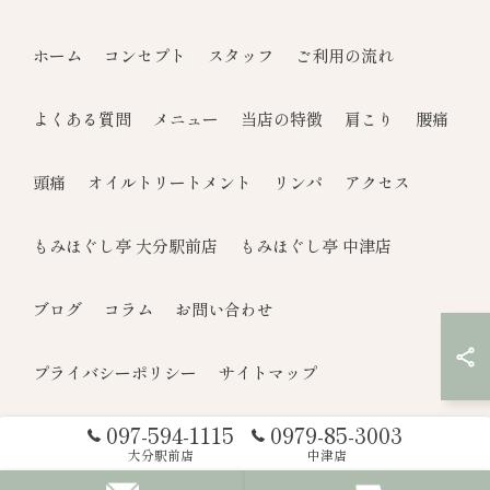
ホーム
コンセプト
スタッフ
ご利用の流れ
よくある質問
メニュー
当店の特徴
肩こり
腰痛
頭痛
オイルトリートメント
リンパ
アクセス
もみほぐし亭 大分駅前店
もみほぐし亭 中津店
ブログ
コラム
お問い合わせ
プライバシーポリシー
サイトマップ
097-594-1115
0979-85-3003
© 2026 大分県大分市のもみほぐしならもみほぐし亭 ALL RIGHTS
大分駅前店
中津店
RESERVED.