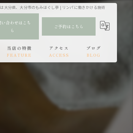
は大分県、大分市のもみほぐし亭 | リンパに働きかける施術
問い合わせはこち
ご予約はこちら
ら
当店の特徴
アクセス
ブログ
FEATURE
ACCESS
BLOG
肩こり
もみほぐし亭 大分駅前店
コラム
腰痛
もみほぐし亭 中津店
頭痛
オイルトリートメント
リンパ