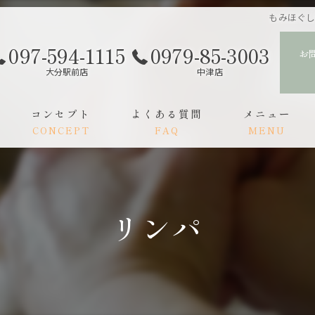
もみほぐし
097-594-1115
0979-85-3003
お
大分駅前店
中津店
コンセプト
よくある質問
メニュー
CONCEPT
FAQ
MENU
スタッフ
ご利用の流れ
リンパ