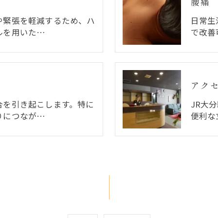
腰痛
や緊張を軽減するため、ハ
日常生
ルを用いた…
で改善
アク
合を引き起こします。特に
JR大
りにつなが…
便利な