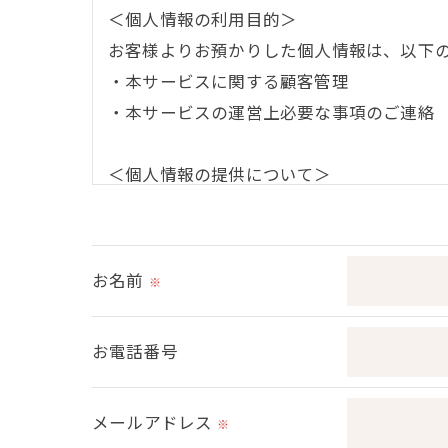
＜個人情報の利用目的＞
お客様よりお預かりした個人情報は、以下
・本サービスに関する顧客管理
・本サービスの運営上必要な事項のご連絡
＜個人情報の提供について＞
当社ではお客様の同意を得た場合または法
取得した個人情報を第三者に提供すること
お名前
※
＜個人情報の委託について＞
当社では、利用目的の達成に必要な範囲に
お電話番号
これらの委託先に対しては個人情報保護契
メールアドレス
＜個人情報の安全管理＞
※