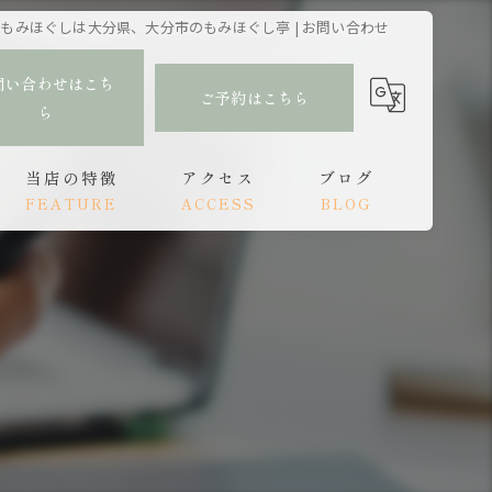
もみほぐしは大分県、大分市のもみほぐし亭 | お問い合わせ
問い合わせはこち
ご予約はこちら
ら
当店の特徴
アクセス
ブログ
FEATURE
ACCESS
BLOG
肩こり
もみほぐし亭 大分駅前店
コラム
腰痛
もみほぐし亭 中津店
頭痛
オイルトリートメント
リンパ