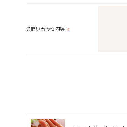
当社では、個人情報の漏洩等がなされない
＜個人情報を与えなかった場合に生じる結
必要な情報を頂けない場合は、それに対応
お問い合わせ内容
※
＜個人情報の開示･訂正・削除･利用停止の
当社では、お客様の個人情報の開示･訂正･
ご本人である事を確認のうえ、対応させて
個人情報の開示･訂正･削除・利用停止の具