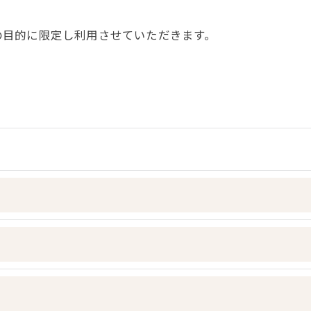
の目的に限定し利用させていただきます。
令に定められた場合を除き、
はいたしません。
おいて、個人情報を外部に委託する場合があります。
約等の措置をとり、適切な監督を行います。