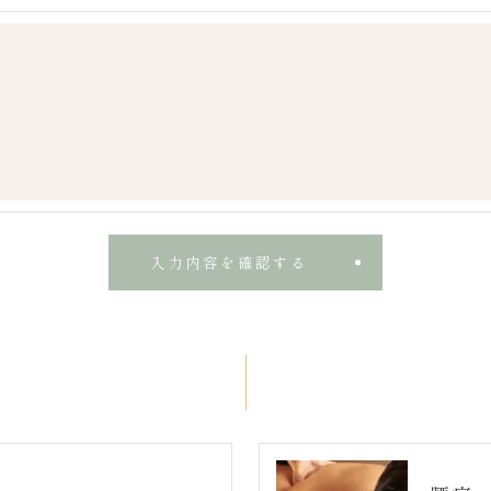
よう、適切に安全管理対策を実施します。
果＞
した当社のサービスをご提供できない場合がございますの
手続について＞
削除・利用停止の手続を定めさせて頂いております。
頂きます。
体的手続きにつきましては、お電話でお問合せ下さい。