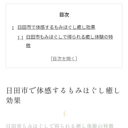
目次
日田市で体感するもみほぐし癒し効果
日田市もみほぐしで得られる癒し体験の特
徴
おすすめのマッサージ店で癒し効果を実感
整体やタイ古式も含めた癒しの選択肢
日田市マッサージ店の魅力と選び方
ストレス解消に役立つもみほぐしのコツ
日田市で体感するもみほぐし癒し
豆田町周辺で探す癒しのもみほぐし施術
効果
もみほぐし施術がもたらす心身の変化とは
もみほぐしで心身の緊張をやわらげる方法
整体と組み合わせたもみほぐしの効果
日田市もみほぐしで得られる癒し体験の特徴