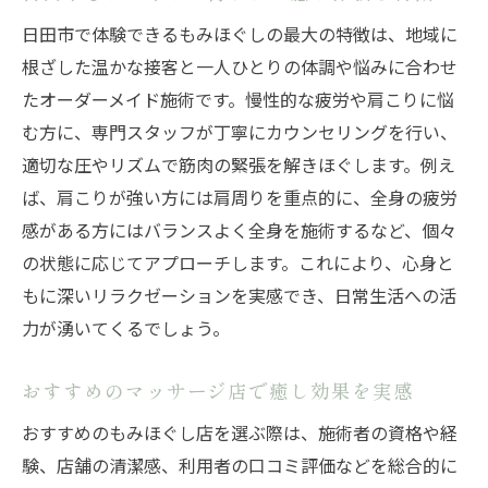
タイ古式マッサージとの違いと相乗効果
日田市で体験できるもみほぐしの最大の特徴は、地域に
ストレス軽減に役立つもみほぐし施術の特
根ざした温かな接客と一人ひとりの体調や悩みに合わせ
徴
たオーダーメイド施術です。慢性的な疲労や肩こりに悩
睡眠の質向上にも期待できる癒し効果
む方に、専門スタッフが丁寧にカウンセリングを行い、
口コミで話題のもみほぐし体験談を紹介
適切な圧やリズムで筋肉の緊張を解きほぐします。例え
ば、肩こりが強い方には肩周りを重点的に、全身の疲労
癒しを求めるなら日田市のもみほぐし体験
感がある方にはバランスよく全身を施術するなど、個々
日田市もみほぐしを選ぶポイントと魅力
の状態に応じてアプローチします。これにより、心身と
おすすめの施術メニューで癒しを満喫
もに深いリラクゼーションを実感でき、日常生活への活
マッサージ店選びで重視すべきポイント
力が湧いてくるでしょう。
整体やタイ古式との違いを知るコツ
日田市で人気の癒し空間を体験する方法
おすすめのマッサージ店で癒し効果を実感
もみほぐしで日常の疲れを解消する工夫
おすすめのもみほぐし店を選ぶ際は、施術者の資格や経
疲労回復に役立つもみほぐしの選び方を解説
験、店舗の清潔感、利用者の口コミ評価などを総合的に