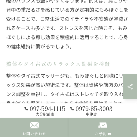
経のバランスも整いやすくなります。例えば、肩こりや
背中の重だるさを感じている方が定期的にもみほぐしを
受けることで、日常生活でのイライラや不安感が軽減さ
れるケースも多いです。ストレスを感じた時こそ、もみ
ほぐしによる癒し効果を積極的に活用することで、心身
の健康維持に繋がるでしょう。
整体やタイ古式のリラックス効果を検証
整体やタイ古式マッサージも、もみほぐしと同様にリラ
ックス効果が高い施術法です。整体は骨格や筋肉のバラ
ンス調整を重視し、タイ古式はストレッチを取り入れ全
身の巡りを促進します。これらの施術を受けることで、
097-594-1115
0979-85-3003
身体の緊張が緩和されるだけでなく、深いリラクゼーシ
大分駅前店
中津店
ョンを実感できます。特に日田市や大分市では、専門知
識を持つ施術者が個々の体調や悩みに合わせて施術を行
お問い合わせ
ご予約