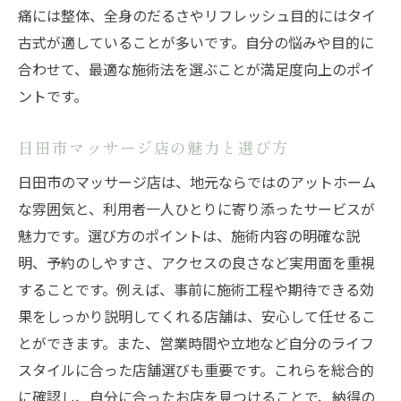
日田市で評判のもみほぐしを選ぶポイント
痛には整体、全身のだるさやリフレッシュ目的にはタイ
口コミで高評価のもみほぐし店の特徴
古式が適していることが多いです。自分の悩みや目的に
日田市マッサージ店の評判をチェック
合わせて、最適な施術法を選ぶことが満足度向上のポイ
整体やタイ古式の人気施術を比較
ントです。
料金と癒し効果を両立する選び方
日田市マッサージ店の魅力と選び方
予約の取りやすさで選ぶもみほぐし店
日田市のマッサージ店は、地元ならではのアットホーム
施術後の満足度が高いお店の探し方
な雰囲気と、利用者一人ひとりに寄り添ったサービスが
ストレス解消を叶えるもみほぐしの秘密
魅力です。選び方のポイントは、施術内容の明確な説
もみほぐし施術で得られるストレス緩和
明、予約のしやすさ、アクセスの良さなど実用面を重視
整体やタイ古式のリラックス効果を検証
することです。例えば、事前に施術工程や期待できる効
日田市で体感できる癒し効果の実例
果をしっかり説明してくれる店舗は、安心して任せるこ
マッサージ店選びで失敗しないポイント
とができます。また、営業時間や立地など自分のライフ
もみほぐしで日常の疲れをリセット
スタイルに合った店舗選びも重要です。これらを総合的
心身を整えるもみほぐしの活用法
に確認し、自分に合ったお店を見つけることで、納得の