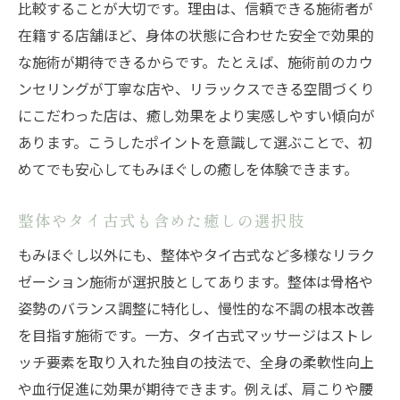
最適なもみほぐし施術の選び方とコツ
比較することが大切です。理由は、信頼できる施術者が
在籍する店舗ほど、身体の状態に合わせた安全で効果的
日田市マッサージ店の比較ポイント
な施術が期待できるからです。たとえば、施術前のカウ
整体やタイ古式を活かす疲労回復法
ンセリングが丁寧な店や、リラックスできる空間づくり
口コミを活用したもみほぐし選びの極意
にこだわった店は、癒し効果をより実感しやすい傾向が
コスパ重視で選ぶもみほぐしの魅力
あります。こうしたポイントを意識して選ぶことで、初
ストレス解消も意識した施術選びの手順
めてでも安心してもみほぐしの癒しを体験できます。
整体やタイ古式も含む多彩な癒しの魅力
もみほぐしと整体の違いを徹底解説
整体やタイ古式も含めた癒しの選択肢
タイ古式マッサージで味わう新たな癒し
もみほぐし以外にも、整体やタイ古式など多様なリラク
日田市で多彩な癒し施術を体験する方法
ゼーション施術が選択肢としてあります。整体は骨格や
姿勢のバランス調整に特化し、慢性的な不調の根本改善
マッサージ店で選べるおすすめメニュー
を目指す施術です。一方、タイ古式マッサージはストレ
もみほぐし専門店のこだわりを紹介
ッチ要素を取り入れた独自の技法で、全身の柔軟性向上
癒し空間で心身ともにリフレッシュ
や血行促進に効果が期待できます。例えば、肩こりや腰