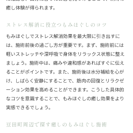
癒し体験が得られます。
日田市の癒し空間で感じるもみほぐし効果
癒し空間がもたらすもみほぐしの魅力
ストレス解消に役立つもみほぐしのコツ
豆田町で探す隠れ家マッサージ店の特徴
もみほぐしでストレス解消効果を最大限に引き出すに
整体やタイ古式と合わせた癒し体験
は、施術前後の過ごし方が重要です。まず、施術前には
もみほぐしで心身のバランスを整える方法
軽いストレッチや深呼吸で身体をリラックス状態に整え
日田市マッサージ店の選び方ガイド
ましょう。施術中は、痛みや違和感があればすぐに伝え
癒し効果を最大限に引き出すコツ
ることがポイントです。また、施術後は水分補給を心が
け、しばらく安静にすることで、筋肉の回復とリラクゼ
ーション効果を高めることができます。こうした具体的
なコツを意識することで、もみほぐしの癒し効果をより
実感できるでしょう。
豆田町周辺で探す癒しのもみほぐし施術