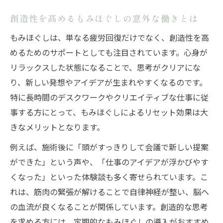
策
だるさを回復に変えるもみほぐし後のケア
創造性を高めるもみほぐしの意外な働きとは
方法
もみほぐしは、単なる疲労回復だけでなく、創造性を高
もみほぐし後の変化を安心して乗り越える
めるためのサポートとしても注目されています。心身が
秘訣
リラックスした状態になることで、思考がクリアにな
施術後に効果を高めるもみほぐしの受け方
り、新しい発想やアイデアが生まれやすくなるのです。
とは
特に長時間のデスクワークやクリエイティブな仕事に従
事する方にとって、もみほぐしによるリセット効果は大
だるさや眠気はもみほぐしの好転反応なの
きなメリットとなります。
か解説
創造性を引き上げるもみほぐしの効果を徹底解
例えば、施術後に「頭がすっきりして会議で新しい提案
説
ができた」という声や、「仕事のアイデアが浮かびやす
もみほぐしで創造力が高まるメカニズムを
くなった」といった体験談も多く寄せられています。こ
解説
れは、筋肉の緊張が解けることで自律神経が整い、脳へ
の血流が良くなることが関係しています。創造的な思考
発想が豊かになるもみほぐしの効果的な活
を求める方には、定期的なもみほぐしの導入がおすすめ