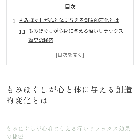
目次
もみほぐしが心と体に与える創造的変化とは
もみほぐしが心身に与える深いリラックス
効果の秘密
創造性を高めるもみほぐしの意外な働きと
は
もみほぐしで日常のストレスを解放する方
法
もみほぐしが心と体に与える創造
発想力アップにもみほぐしが役立つ理由を
的変化とは
徹底解説
心と体のバランスを整えるもみほぐしの魅
力
もみほぐしが心身に与える深いリラックス効果
整体との違いを知って自分に最適なもみほぐし
の秘密