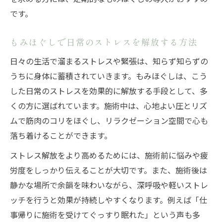
用法
です。
集中力アップにもみほぐしが役立つ理由と
は
もみほぐしで日常のストレスを解放する方法
もみほぐし施術による心身の調和と創造性
日々の生活で溜まるストレスや緊張は、知らず知らずの
向上
うちに身体に蓄積されていきます。もみほぐしは、こう
アイデア発想を助けるもみほぐし施術の特
した日常のストレスを効果的に解放する手段として、多
徴
くの方に選ばれています。施術中は、心地よい圧とリズ
短時間から90分まで満足度で選ぶもみほぐし体
ムで筋肉のコリをほぐし、リラクゼーション空間で心も
験
落ち着けることができます。
もみほぐし90分コースの満足度と特徴を解
ストレス解放をより高めるためには、施術前に悩みや疲
説
労度をしっかり伝えることが大切です。また、施術後は
短時間もみほぐしと長時間施術の選び方比
静かな場所で余韻を味わいながら、深呼吸や軽いストレ
較
ッチを行うと効果が持続しやすくなります。例えば「仕
もみほぐし90分は長いか実際の体感を紹介
事帰りに施術を受けてぐっすり眠れた」という声も多