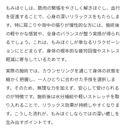
を選ぶ
もみほぐしは、筋肉の緊張をやさしく解きほぐし、血行
もみほぐしと整体の違いを分かりやすく解
を促進することで、心身の深いリラックスをもたらしま
説
す。特に肩こりや背中の張りが慢性的な方には、施術後
自分に合うもみほぐしの選び方と比較ポイ
の軽やかな感覚や、全身のバランスが整う実感が得られ
ント
るでしょう。これは、もみほぐしが単なるリラクゼーシ
もみほぐしと整体はどっちが効果的か実例
ョンにとどまらず、身体の根本的な疲労回復やストレス
で紹介
軽減に寄与しているためです。
肩こりや腰の重さに適したもみほぐしの見
実際の施術では、カウンセリングを通じて身体の状態を
極め方
細かく把握し、一人ひとりに合わせた手技を選択しま
整体との相乗効果を引き出すもみほぐし活
す。そのため、無理な力を加えず、安心して受けられる
用法
のが特徴です。施術後は水分補給や軽いストレッチを取
施術後のだるさを安心に変えるもみほぐし活用
り入れることで、リラックス効果が持続しやすくなりま
術
す。こうした流れが、もみほぐしならではの深い癒しを
もみほぐし施術後のだるさの正体と安心対
生み出すポイントです。