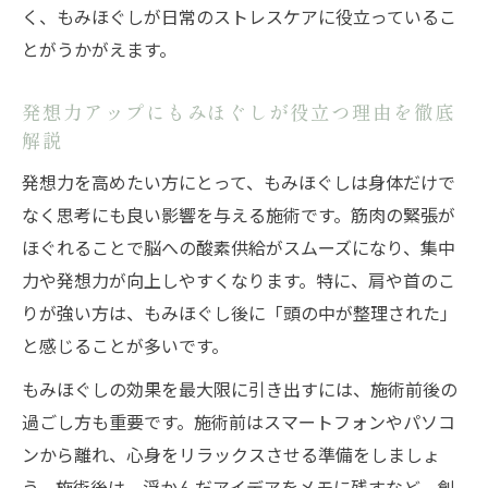
自分に合うもみほぐし時間の選び方と目安
く、もみほぐしが日常のストレスケアに役立っているこ
もみほぐし体験で満足度を高める予約のコ
とがうかがえます。
ツ
発想力アップにもみほぐしが役立つ理由を徹底
もみほぐし施術後の好転反応と正しい対処法
解説
もみほぐし後の好転反応と揉み返しの違い
を解説
発想力を高めたい方にとって、もみほぐしは身体だけで
なく思考にも良い影響を与える施術です。筋肉の緊張が
施術後に現れるもみほぐしの好転反応とは
ほぐれることで脳への酸素供給がスムーズになり、集中
何か
力や発想力が向上しやすくなります。特に、肩や首のこ
もみほぐし後の体調変化を安心に変えるポ
りが強い方は、もみほぐし後に「頭の中が整理された」
イント
と感じることが多いです。
好転反応が出た時のもみほぐし対処法と注
もみほぐしの効果を最大限に引き出すには、施術前後の
意点
過ごし方も重要です。施術前はスマートフォンやパソコ
もみほぐし施術後の水分補給や安静の重要
ンから離れ、心身をリラックスさせる準備をしましょ
性
う。施術後は、浮かんだアイデアをメモに残すなど、創