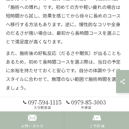
「施術への慣れ」です。初めての方や軽い疲れの場合は
短時間から試し、効果を感じてから徐々に長めのコース
へ移行する方法もあります。逆に、慢性的なコリや全身
のだるさが強い場合は、最初から長時間コースを選ぶこ
とで満足度が高くなります。
また、施術後の好転反応（だるさや眠気）が出ることも
あるため、初めて長時間コースを選ぶ際は、当日の予定
に余裕を持たせておくと安心です。自分の体調やライフ
スタイルに合わせて、無理のない範囲で施術時間を選び
ましょう。
097-594-1115
0979-85-3003
もみほぐし90分は長いか実際の体感を紹介
大分駅前店
中津店
「もみほぐし90分は長いですか？」という質問は多く寄
せられますが、実際に体験した方からは「想像以上にあ
お問い合わせ
ご予約