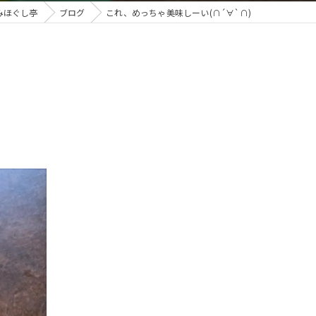
みほぐし亭
ブログ
これ、めっちゃ美味しーい(∩´∀`∩)