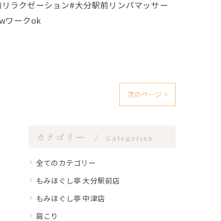
前リラクゼーション#大分駅前リンパマッサー
wワークok
次のページ >
カテゴリー
Categories
全てのカテゴリー
もみほぐし亭 大分駅前店
もみほぐし亭 中津店
肩こり