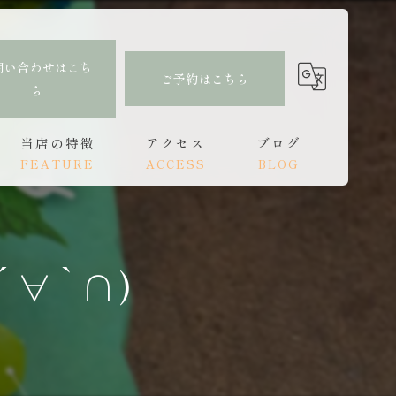
問い合わせはこち
ご予約はこちら
ら
当店の特徴
アクセス
ブログ
FEATURE
ACCESS
BLOG
肩こり
もみほぐし亭 大分駅前店
コラム
腰痛
もみほぐし亭 中津店
∀`∩)
頭痛
オイルトリートメント
リンパ