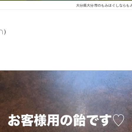
大分県大分市のもみほぐしならも
∩)