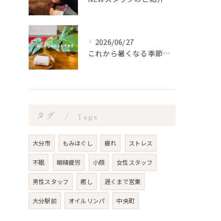
2026/06/27
これから暑くなる季節になるので、もみほぐし亭ではご来店のお客...
タグ
Tags
大分市
もみほぐし
疲れ
ストレス
不眠
眼精疲労
小顔
女性スタッフ
男性スタッフ
癒し
遅くまで営業
大分駅前
オイルリンパ
中央町