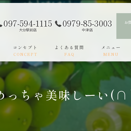
097-594-1115
0979-85-3003
お
大分駅前店
中津店
コンセプト
よくある質問
メニュー
CONCEPT
FAQ
MENU
スタッフ
ご利用の流れ
めっちゃ美味しーい(∩´