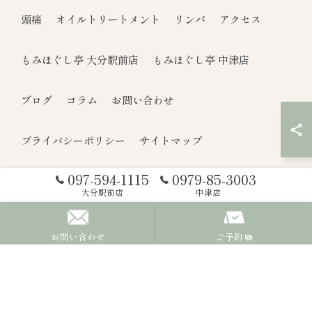
頭痛
オイルトリートメント
リンパ
アクセス
もみほぐし亭 大分駅前店
もみほぐし亭 中津店
ブログ
コラム
お問い合わせ
プライバシーポリシー
サイトマップ
097-594-1115
0979-85-3003
© 2026 大分県大分市のもみほぐしならもみほぐし亭 ALL RIGHTS
大分駅前店
中津店
RESERVED.
お問い合わせ
ご予約