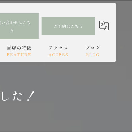
問い合わせはこち
ご予約はこちら
ら
当店の特徴
アクセス
ブログ
FEATURE
ACCESS
BLOG
肩こり
もみほぐし亭 大分駅前店
コラム
腰痛
もみほぐし亭 中津店
した！
頭痛
オイルトリートメント
リンパ