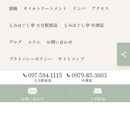
頭痛
オイルトリートメント
リンパ
アクセス
もみほぐし亭 大分駅前店
もみほぐし亭 中津店
ブログ
コラム
お問い合わせ
プライバシーポリシー
サイトマップ
097-594-1115
0979-85-3003
© 2026 大分県大分市のもみほぐしならもみほぐし亭 ALL RIGHTS
大分駅前店
中津店
RESERVED.
お問い合わせ
ご予約