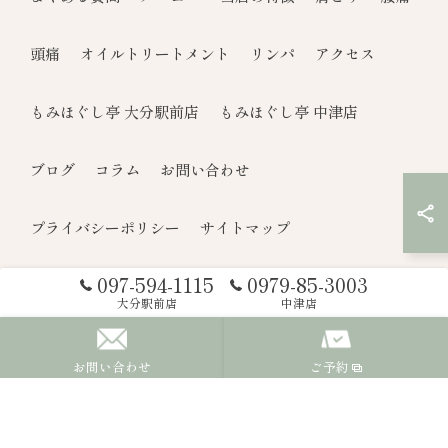
頭痛
オイルトリートメント
リンパ
アクセス
もみほぐし亭 大分駅前店
もみほぐし亭 中津店
ブログ
コラム
お問い合わせ
プライバシーポリシー
サイトマップ
097-594-1115
0979-85-3003
© 2026 大分県大分市のもみほぐしならもみほぐし亭 ALL RIGHTS
大分駅前店
中津店
RESERVED.
お問い合わせ
ご予約