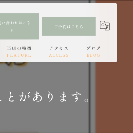
問い合わせはこち
ご予約はこちら
ら
当店の特徴
アクセス
ブログ
FEATURE
ACCESS
BLOG
肩こり
もみほぐし亭 大分駅前店
コラム
腰痛
もみほぐし亭 中津店
ことがあります。
頭痛
オイルトリートメント
リンパ