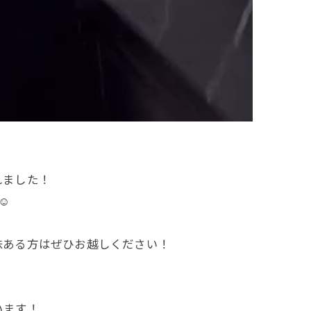
れました！
️
味ある方はぜひお越しください！
います！