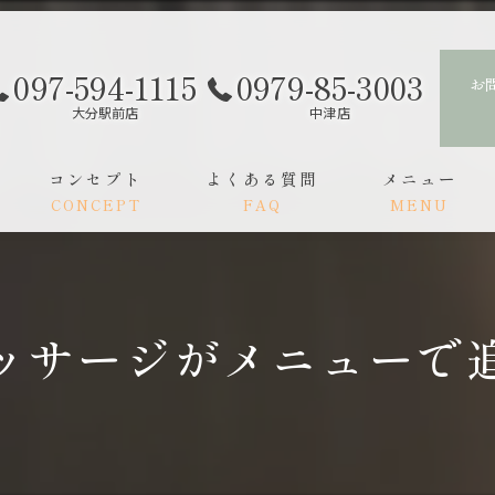
097-594-1115
0979-85-3003
お
大分駅前店
中津店
コンセプト
よくある質問
メニュー
CONCEPT
FAQ
MENU
スタッフ
ご利用の流れ
ッサージがメニューで