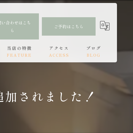
問い合わせはこち
ご予約はこちら
ら
当店の特徴
アクセス
ブログ
FEATURE
ACCESS
BLOG
肩こり
もみほぐし亭 大分駅前店
コラム
腰痛
もみほぐし亭 中津店
追加されました！
頭痛
オイルトリートメント
リンパ